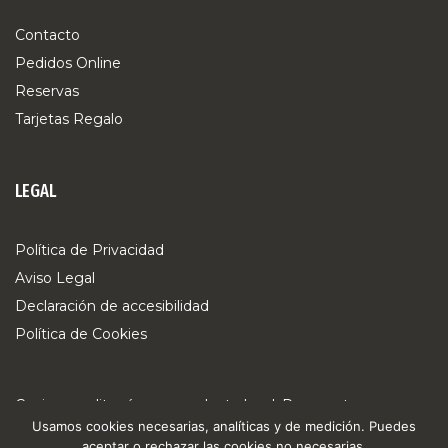
Contacto
Pedidos Online
Reservas
Tarjetas Regalo
LEGAL
Política de Privacidad
Aviso Legal
Declaración de accesibilidad
Política de Cookies
Cocina mediterránea y producto local. Reserva tu mesa,
Usamos cookies necesarias, analíticas y de medición. Puedes
pide online o sorprende con una tarjeta regalo.
aceptar o rechazar las cookies no necesarias.